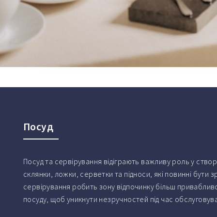
Посуд
Посуд та сервірування відіграють важливу роль у ство
склянки, ложки, серветки та підноси, які повинні бути 
сервірування робить зону відпочинку більш приваблив
посуду, щоб уникнути незручностей під час обслуговув