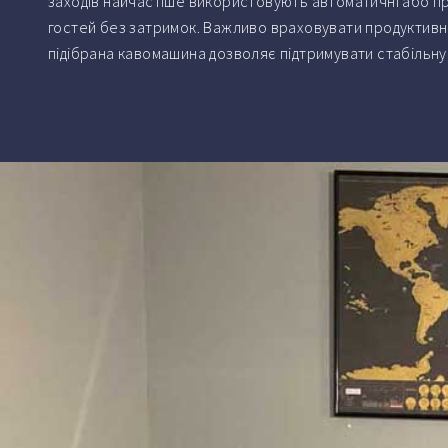
заходів найчастіше використовують автоматичні або про
гостей без затримок. Важливо враховувати продуктивні
підібрана кавомашина дозволяє підтримувати стабільну 